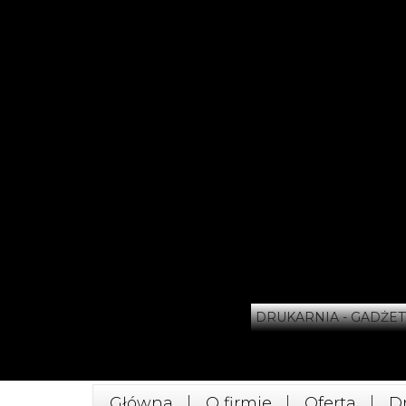
DRUKARNIA - GADŻET
Główna
O firmie
Oferta
D