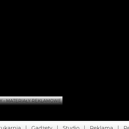
Y - MATERIAŁY REKLAMOWE
rukarnia
Gadżety
Studio
Reklama
Re