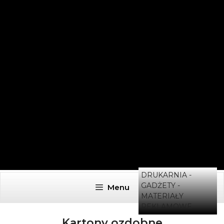
DRUKARNIA -
GADŻETY -
Menu
MATERIAŁY
REKLAMOWE
Kartony ozdobne