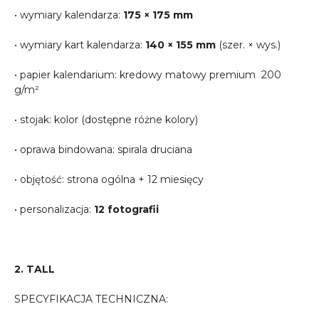
• wymiary kalendarza:
175 × 175 mm
• wymiary kart kalendarza:
140 × 155 mm
(szer. × wys.)
• papier kalendarium: kredowy matowy premium 200
g/m²
• stojak: kolor (dostępne różne kolory)
• oprawa bindowana: spirala druciana
• objętość: strona ogólna + 12 miesięcy
• personalizacja:
12 fotografii
2. TALL
SPECYFIKACJA TECHNICZNA: