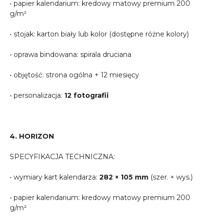
• papier kalendarium: kredowy matowy premium 200
g/m²
• stojak: karton biały lub kolor (dostępne różne kolory)
• oprawa bindowana: spirala druciana
• objętość: strona ogólna + 12 miesięcy
• personalizacja:
12 fotografii
4. HORIZON
SPECYFIKACJA TECHNICZNA:
• wymiary kart kalendarza:
282 × 105 mm
(szer. × wys.)
• papier kalendarium: kredowy matowy premium 200
g/m²