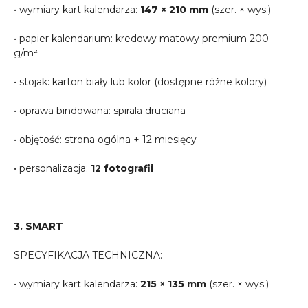
• wymiary kart kalendarza:
147 × 210 mm
(szer. × wys.)
• papier kalendarium: kredowy matowy premium 200
g/m²
• stojak: karton biały lub kolor (dostępne różne kolory)
• oprawa bindowana: spirala druciana
• objętość: strona ogólna + 12 miesięcy
• personalizacja:
12 fotografii
3. SMART
SPECYFIKACJA TECHNICZNA:
• wymiary kart kalendarza:
215 × 135 mm
(szer. × wys.)